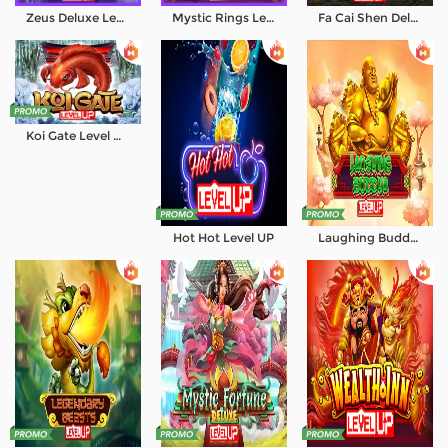
Zeus Deluxe Level UP
Mystic Rings Level UP
Fa Cai Shen Deluxe Level UP
Referral
Promosi
Hubungi Kami
Koi Gate Level UP
Live Chat
Pengaduan Customer
Hot Hot Level UP
Laughing Buddha Level UP
Pilih Bahasa:
MASUK
DAFTAR
&copy; JKTBET | Situs SIot Online | BoIa Resmi
Terpercaya | Live Caslno Online. Hak Cipta
Dilindungi.