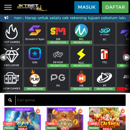
Beranda
MASUK
DAFTAR
gumuman : Harap untuk selalu cek rekening tujuan sebelum lakuka
Sports
BARU
PROMO
Live Casino
BARU
SM
MG
PS
Stream n' Spin
5G
IDNPoker
BARU
HOT GAMES
PROMOTION
PROMOTION
Slots
PROMO
PP POP
TTG
IDN
NLC
SG
IDNLIVE
EXCLUSIVE
BARU
PROMOTION
PROMOTION
PROMO
Stream N Spin
PG
PT
PP
HB
JILI
NEW GAMES
Arcade
PROMOTION
PROMOTION
PROMOTION
NE
PROMO
Table Games
EKSKLUSIF
EKSKLUSIF
Lottery
BARU
PROMO
IDNRaffle