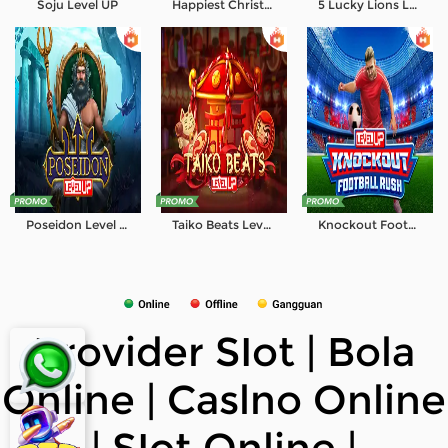
Soju Level UP
Happiest Christmas Tree Level UP
5 Lucky Lions Level UP
Poseidon Level UP
Taiko Beats Level UP
Knockout Football Rush Level UP
Provider SIot | Bola
Online | Caslno Online
| SIot Online |