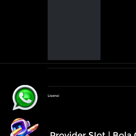
Lisensi
Provider SIot | Bola