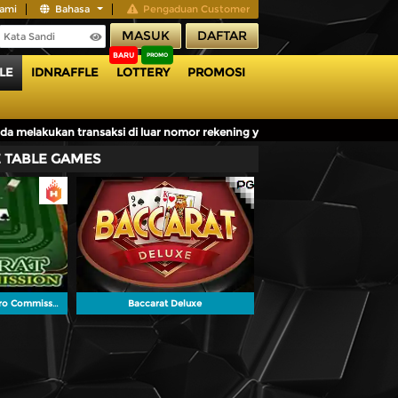
ami
Bahasa
Pengaduan Customer
DAFTAR
BARU
PROMO
LE
IDNRAFFLE
LOTTERY
PROMOSI
da melakukan transaksi di luar nomor rekening yang sediakan merupakan 
E TABLE GAMES
American Baccarat Zero Commission
Baccarat Deluxe