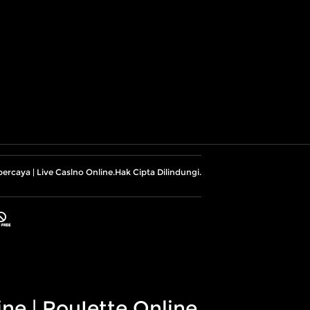
percaya | Live Caslno Online.Hak Cipta Dilindungi.
ine | RouIette Online