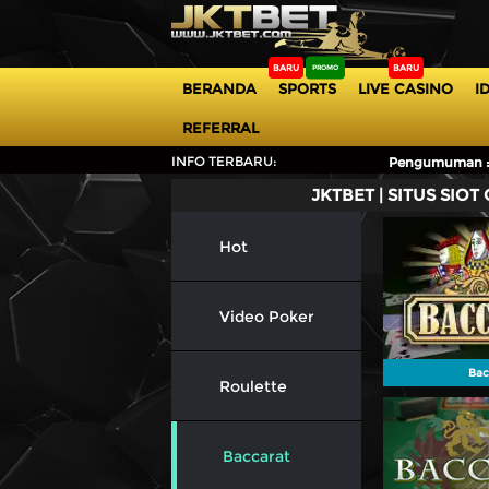
BARU
BARU
PROMO
BERANDA
SPORTS
LIVE CASINO
I
REFERRAL
INFO TERBARU:
Pengumuman : Hara
JKTBET | SITUS SIO
Hot
Video Poker
Bac
Roulette
Baccarat